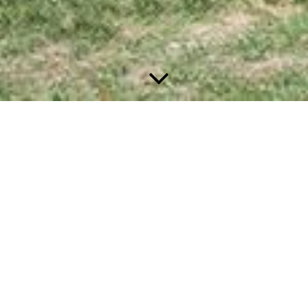
EinRaum - nachhaltigte und soziale Tiny Houses
Wir von EinRaum verfolgen die Vision für jeden einen
bezahlbaren und nachhaltigen
Wohnraum zu schaffen. Aus diesem Grund möchten wir mit
unseren Produkten
den sozialen Wohnungsbaubau, aber auch private Kunden
unterstützen.